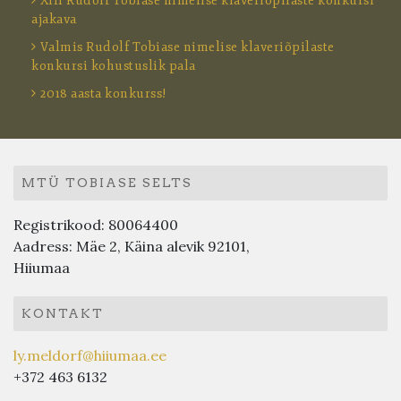
XIII Rudolf Tobiase nimelise klaveriõpilaste konkursi
ajakava
Valmis Rudolf Tobiase nimelise klaveriõpilaste
konkursi kohustuslik pala
2018 aasta konkurss!
MTÜ TOBIASE SELTS
Registrikood: 80064400
Aadress: Mäe 2, Käina alevik 92101,
Hiiumaa
KONTAKT
ly.meldorf@hiiumaa.ee
+372 463 6132