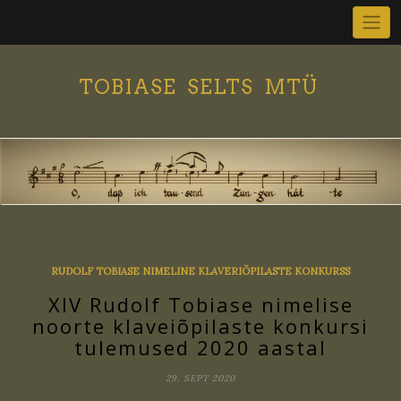
Skip
to
content
TOBIASE SELTS MTÜ
RUDOLF TOBIASE NIMELINE KLAVERIÕPILASTE KONKURSS
XIV Rudolf Tobiase nimelise
noorte klaveiõpilaste konkursi
tulemused 2020 aastal
29. SEPT 2020